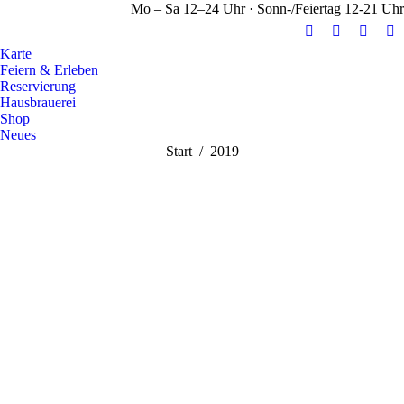
Mo – Sa 12–24 Uhr · Sonn-/Feiertag 12-21 Uhr
E-
Facebook
Instag
Y
Karte
Mail
page
page
pa
Feiern & Erleben
page
opens
opens
op
Reservierung
opens
in
in
in
Hausbrauerei
Shop
in
new
new
n
Neues
new
window
windo
w
Sie befinden sich
Start
2019
window
hier: