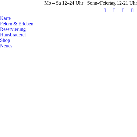
Mo – Sa 12–24 Uhr · Sonn-/Feiertag 12-21 Uhr
E-
Facebook
Instag
Y
Karte
Mail
page
page
pa
Feiern & Erleben
page
opens
opens
op
Reservierung
opens
in
in
in
Hausbrauerei
Shop
in
new
new
n
Neues
new
window
windo
w
window