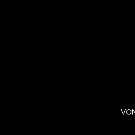
Alle aktuellen Speisen
VON
Liebe Gäste,