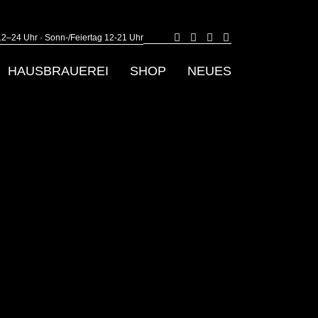
2–24 Uhr · Sonn-/Feiertag 12-21 Uhr
E-
Facebook
Instagram
YouTube
Mail
page
page
page
page
opens
opens
opens
HAUSBRAUEREI
SHOP
NEUES
opens
in
in
in
in
new
new
new
new
window
window
window
window