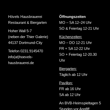
Hövels Hausbrauerei
Öffnungszeiten
Restaurant & Biergarten
MO – SA 12–24 Uhr
SO & Feiertag 12-21 Uhr
Hoher Wall 5-7
(neben der Thier Galerie)
Küchenzeiten:
44137 Dortmund-City
MO – DO 12-21 Uhr
FR + SA 12-22 Uhr
Telefon 0231.9145470
SO + Feiertag 12-20.30
info(at)hoevels-
Uhr
hausbrauerei.de
Biergarten:
Täglich ab 12 Uhr
Pavillon:
FR ab 16 Uhr
SA ab 12 Uhr
An BVB-Heimspieltagen 5
Stunden vor Anpfiff