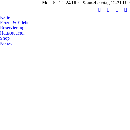
Mo – Sa 12–24 Uhr · Sonn-/Feiertag 12-21 Uhr
E-
Facebook
Instag
Y
Karte
Mail
page
page
pa
Feiern & Erleben
page
opens
opens
op
Reservierung
opens
in
in
in
Hausbrauerei
Shop
in
new
new
n
Neues
new
window
windo
w
window