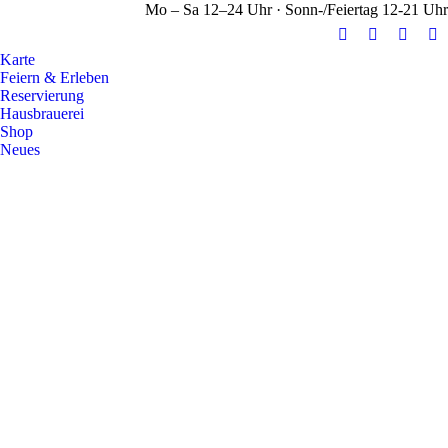
Mo – Sa 12–24 Uhr · Sonn-/Feiertag 12-21 Uhr
E-
Facebook
Instag
Y
Karte
Mail
page
page
pa
Feiern & Erleben
page
opens
opens
op
Reservierung
opens
in
in
in
Hausbrauerei
Shop
in
new
new
n
Neues
new
window
windo
w
window