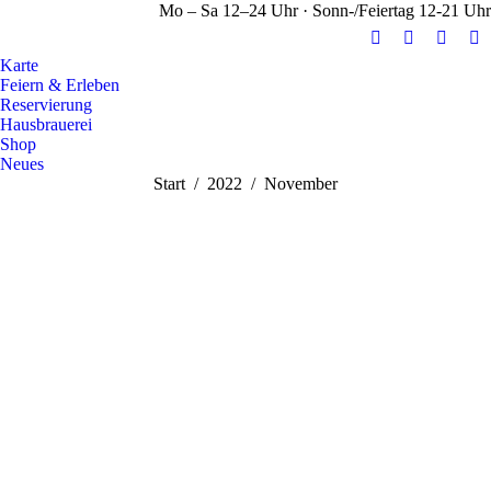
Mo – Sa 12–24 Uhr · Sonn-/Feiertag 12-21 Uhr
E-
Facebook
Instag
Y
Karte
Mail
page
page
pa
Feiern & Erleben
page
opens
opens
op
Reservierung
opens
in
in
in
Hausbrauerei
Shop
in
new
new
n
Neues
new
window
windo
w
Sie befinden sich hier:
Start
2022
November
window