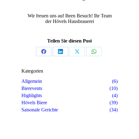
Wir freuen uns auf Ihren Besuch! Ihr Team
der Hövels Hausbrauerei
Teilen Sie diesen Post
Share
Share
Share
Share
on
on
on
on
Kategorien
Facebook
LinkedIn
X
WhatsApp
Allgemein
(6)
Bierevents
(10)
Highlights
(4)
Hövels Biere
(39)
Saisonale Gerichte
(34)