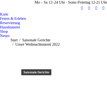
Mo – Sa 12–24 Uhr · Sonn-/Feiertag 12-21 Uhr
E-
Facebook
Instag
Y
Karte
Mail
page
page
pa
Feiern & Erleben
page
opens
opens
op
Reservierung
opens
in
in
in
Hausbrauerei
Shop
in
new
new
n
Neues
new
window
windo
w
Sie befinden sich hier:
Start
Saisonale Gerichte
window
Unser Weihnachtsmenü 2022
Saisonale Gerichte