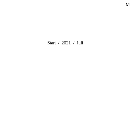
Mo
Sie befinden sich hier:
Start
2021
Juli