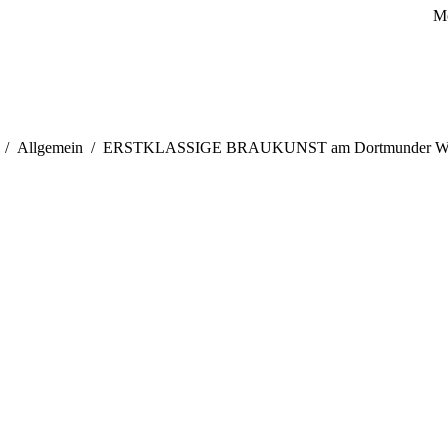
Mo
efinden sich hier:
Allgemein
ERSTKLASSIGE BRAUKUNST am Dortmunder W