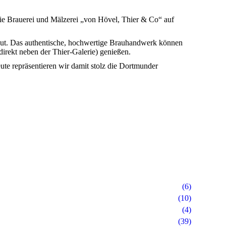
ie Brauerei und Mälzerei „von Hövel, Thier & Co“ auf
aut. Das authentische, hochwertige Brauhandwerk können
irekt neben der Thier-Galerie) genießen.
ute repräsentieren wir damit stolz die Dortmunder
(6)
(10)
(4)
(39)