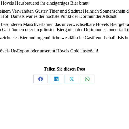
övels Hausbrauerei ihr einzigartiges Bier braut.
 seinem Verwandten Gustav Thier und Stadtrat Heinrich Sonnenschein d
Hof. Damals war es der höchste Punkt der Dortmunder Altstadt.
n, besonderen Maischverfahren das unverwechselbare Hövels Bier gebr
n Gasträumen oder im grünsten Biergarten der Dortmunder Innenstadt (d
eichnetes Bier und urgemütliche westfälische Gastfreundschaft. Bis he
Hövels Ur-Export oder unserem Hövels Gold anstoßen!
Teilen Sie diesen Post
Share
Share
Share
Share
on
on
on
on
Facebook
LinkedIn
X
WhatsApp