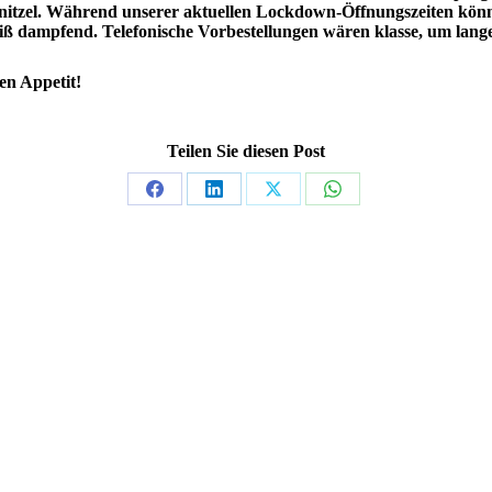
itzel. Während unserer aktuellen Lockdown-Öffnungszeiten könne
ß dampfend. Telefonische Vorbestellungen wären klasse, um lang
en Appetit!
Teilen Sie diesen Post
Share
Share
Share
Share
on
on
on
on
Facebook
LinkedIn
X
WhatsApp