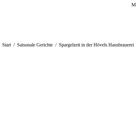
Mo
Sie befinden sich hier:
Start
Saisonale Gerichte
Spargelzeit in der Hövels Hausbrauerei