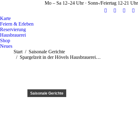
Mo – Sa 12–24 Uhr · Sonn-/Feiertag 12-21 Uhr
E-
Facebook
Instag
Y
Karte
Mail
page
page
pa
Feiern & Erleben
page
opens
opens
op
Reservierung
opens
in
in
in
Hausbrauerei
Shop
in
new
new
n
Neues
new
window
windo
w
Sie befinden sich hier:
Start
Saisonale Gerichte
window
Spargelzeit in der Hövels Hausbrauerei…
Saisonale Gerichte