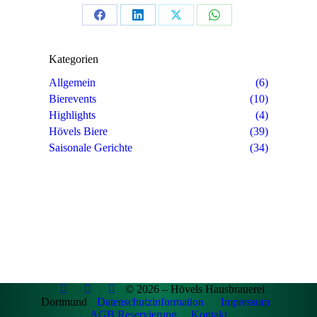
Share
Share
Share
Share
on
on
on
on
Kategorien
Facebook
LinkedIn
X
WhatsApp
Allgemein
(6)
Bierevents
(10)
Highlights
(4)
Hövels Biere
(39)
Saisonale Gerichte
(34)
© 2026 – Hövels Hausbrauerei
Dortmund
Datenschutzinformation
Impressum
AGB Reservierung
Kontakt