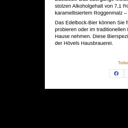
stolzen Alkoholgehalt von 7,1 l
karamellisiertem Roggenmalz – 
Das Edelbock-Bier können Sie f
probieren oder im traditionellen
Hause nehmen. Diese Bierspeziali
der Hövels Hausbrauerei.
Teile
Shar
on
Face