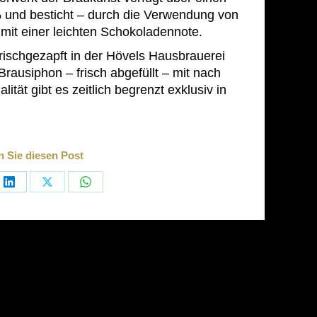
% und besticht – durch die Verwendung von
mit einer leichten Schokoladennote.
rischgezapft in der Hövels Hausbrauerei
 Brausiphon – frisch abgefüllt – mit nach
tät gibt es zeitlich begrenzt exklusiv in
n Sie diesen Post
e
Share
Share
Share
on
on
on
book
LinkedIn
X
WhatsApp