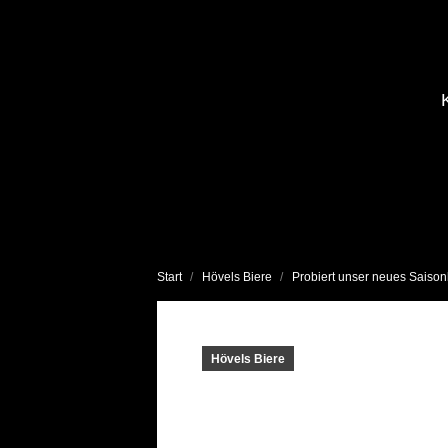
Sie befinden sich hier:
Start
Hövels Biere
Probiert unser neues Saiso
Hövels Biere