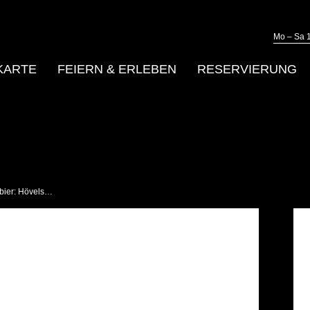
Mo – Sa 1
KARTE
FEIERN & ERLEBEN
RESERVIERUNG
nbier: Hövels…