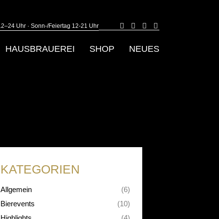
2–24 Uhr · Sonn-/Feiertag 12-21 Uhr
E-
Facebook
Instagram
YouTube
Mail
page
page
page
page
opens
opens
opens
HAUSBRAUEREI
SHOP
NEUES
opens
in
in
in
in
new
new
new
new
window
window
window
window
KATEGORIEN
Allgemein
(6)
Bierevents
(10)
Highlights
(4)