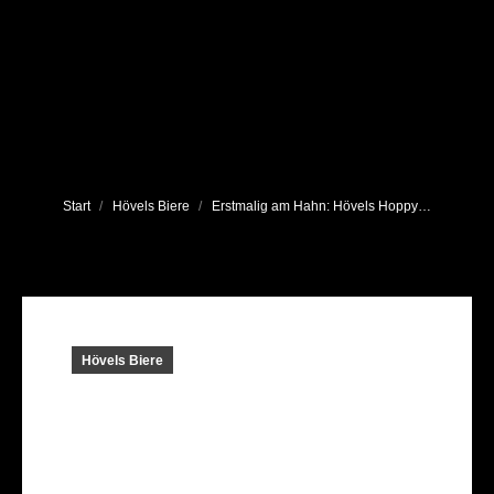
Sie befinden sich hier:
Start
Hövels Biere
Erstmalig am Hahn: Hövels Hoppy…
Hövels Biere