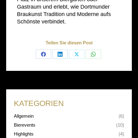
Gastraum und erlebt, wie Dortmunder
Braukunst Tradition und Moderne aufs
Schönste verbindet.
Teilen Sie diesen Post
Share
Share
Share
Share
on
on
on
on
Facebook
LinkedIn
X
WhatsApp
KATEGORIEN
Allgemein
(6)
Bierevents
(10)
Highlights
(4)