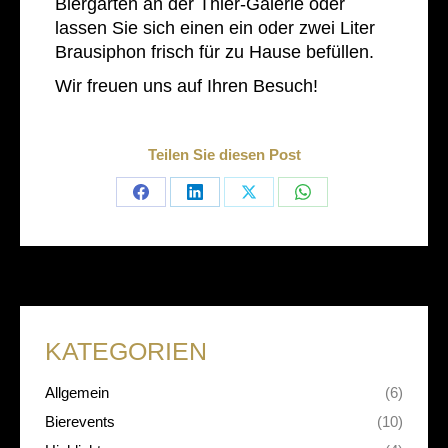
Biergarten an der Thier-Galerie oder
lassen Sie sich einen ein oder zwei Liter
Brausiphon frisch für zu Hause befüllen.
Wir freuen uns auf Ihren Besuch!
Teilen Sie diesen Post
Share
Share
Share
Share
on
on
on
on
Facebook
LinkedIn
X
WhatsApp
KATEGORIEN
Allgemein
(6)
Bierevents
(10)