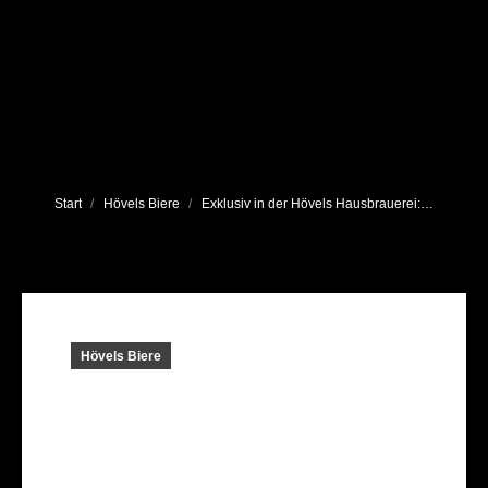
Sie befinden sich hier:
Start
Hövels Biere
Exklusiv in der Hövels Hausbrauerei:…
Hövels Biere