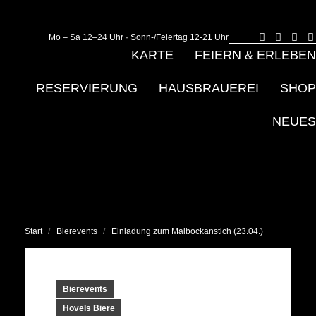
Mo – Sa 12–24 Uhr · Sonn-/Feiertag 12-21 Uhr
E-
Faceb
Ins
Mail
page
pag
KARTE
FEIERN & ERLEBEN
page
opens
ope
opens
in
in
i
in
new
ne
RESERVIERUNG
HAUSBRAUEREI
SHOP
new
windo
win
window
NEUES
Sie befinden sich hier:
Start
Bierevents
Einladung zum Maibockanstich (23.04.)
Bierevents
Hövels Biere