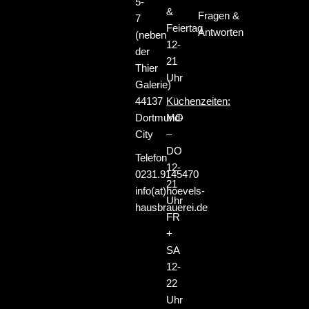
5-
&
Fragen &
7
Feiertag
Antworten
(neben
12-
der
21
Thier
Uhr
Galerie)
44137
Küchenzeiten:
Dortmund-
MO
City
–
DO
Telefon
12-
0231.9145470
21
info(at)hoevels-
Uhr
hausbrauerei.de
FR
+
SA
12-
22
Uhr