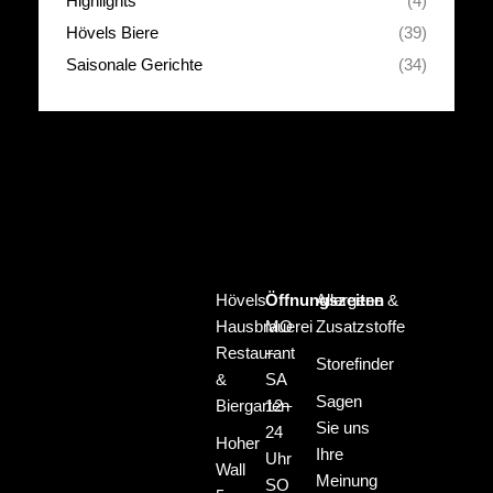
Highlights
(4)
Hövels Biere
(39)
Saisonale Gerichte
(34)
Hövels
Öffnungszeiten
Allergene &
Hausbrauerei
MO
Zusatzstoffe
Restaurant
–
Storefinder
&
SA
Sagen
Biergarten
12–
Sie uns
24
Hoher
Ihre
Uhr
Wall
Meinung
SO