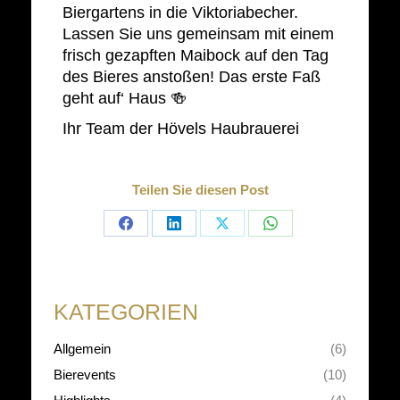
Biergartens in die Viktoriabecher.
Lassen Sie uns gemeinsam mit einem
frisch gezapften Maibock auf den Tag
des Bieres anstoßen! Das erste Faß
geht auf‘ Haus 🍻
Ihr Team der Hövels Haubrauerei
Teilen Sie diesen Post
Share
Share
Share
Share
on
on
on
on
Facebook
LinkedIn
X
WhatsApp
KATEGORIEN
Allgemein
(6)
Bierevents
(10)