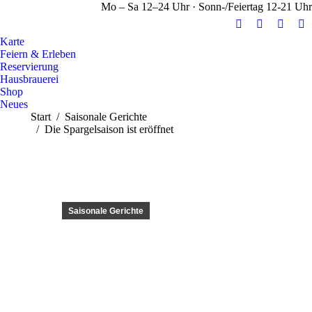
Mo – Sa 12–24 Uhr · Sonn-/Feiertag 12-21 Uhr
E-
Facebook
Instag
Y
Karte
Mail
page
page
pa
Feiern & Erleben
page
opens
opens
op
Reservierung
opens
in
in
in
Hausbrauerei
Shop
in
new
new
n
Neues
new
window
windo
w
Sie befinden sich hier:
Start
Saisonale Gerichte
window
Die Spargelsaison ist eröffnet
Saisonale Gerichte