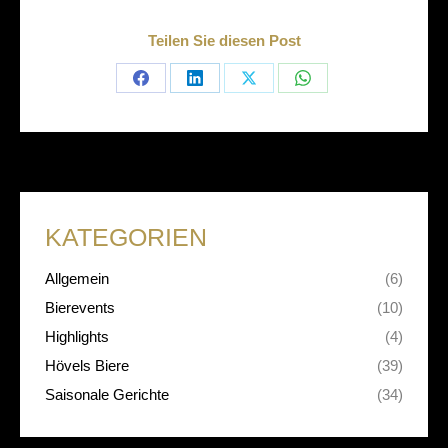
Teilen Sie diesen Post
Share
Share
Share
Share
on
on
on
on
Facebook
LinkedIn
X
WhatsApp
KATEGORIEN
Allgemein
(6)
Bierevents
(10)
Highlights
(4)
Hövels Biere
(39)
Saisonale Gerichte
(34)