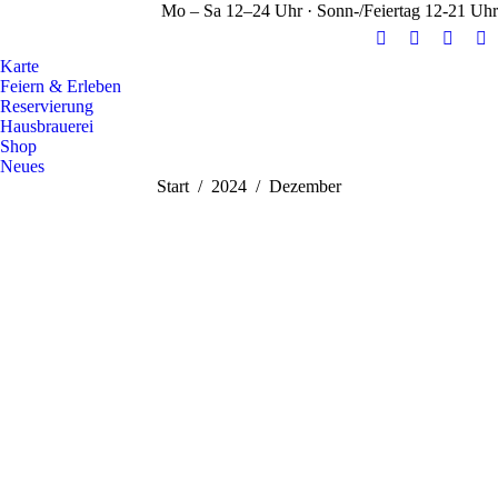
Mo – Sa 12–24 Uhr · Sonn-/Feiertag 12-21 Uhr
E-
Facebook
Instag
Y
Karte
Mail
page
page
pa
Feiern & Erleben
page
opens
opens
op
Reservierung
opens
in
in
in
Hausbrauerei
Shop
in
new
new
n
Neues
new
window
windo
w
Sie befinden sich hier:
Start
2024
Dezember
window