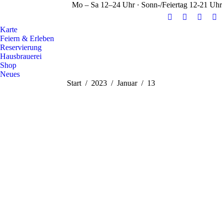
Mo – Sa 12–24 Uhr · Sonn-/Feiertag 12-21 Uhr
E-
Facebook
Instag
Y
Karte
Mail
page
page
pa
Feiern & Erleben
page
opens
opens
op
Reservierung
opens
in
in
in
Hausbrauerei
Shop
in
new
new
n
Neues
new
window
windo
w
Sie befinden sich hier:
Start
2023
Januar
13
window