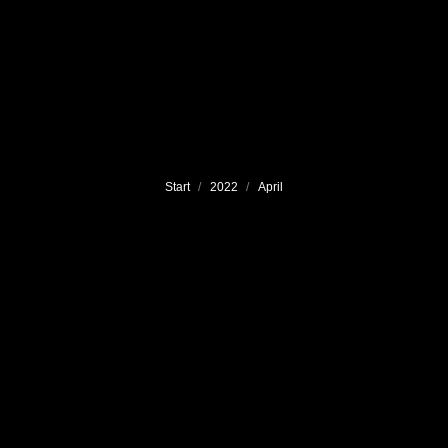
Sie befinden sich hier:
Start
2022
April