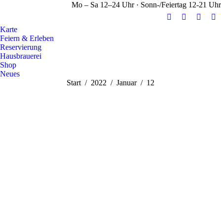
Mo – Sa 12–24 Uhr · Sonn-/Feiertag 12-21 Uhr
E-
Facebook
Instag
Y
Karte
Mail
page
page
pa
Feiern & Erleben
page
opens
opens
op
Reservierung
opens
in
in
in
Hausbrauerei
Shop
in
new
new
n
Neues
new
window
windo
w
Sie befinden sich hier:
Start
2022
Januar
12
window