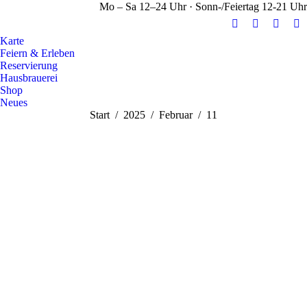
Mo – Sa 12–24 Uhr · Sonn-/Feiertag 12-21 Uhr
E-
Facebook
Instag
Y
Karte
Mail
page
page
pa
Feiern & Erleben
page
opens
opens
op
Reservierung
opens
in
in
in
Hausbrauerei
Shop
in
new
new
n
Neues
new
window
windo
w
Sie befinden sich hier:
Start
2025
Februar
11
window