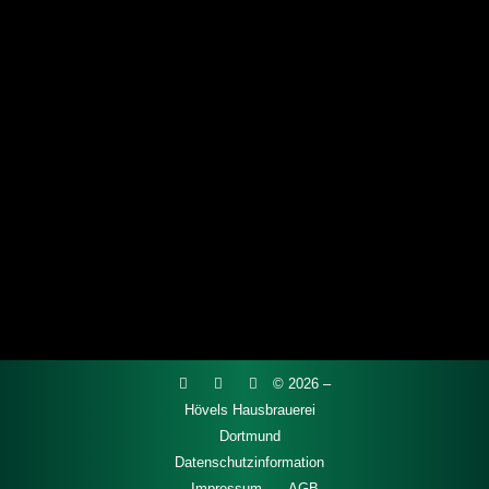
historischen Lagerkeller wurde nun auch
die Filtrierung abgeschlossen. Ab sofort
wird unser beliebtes Saisonbier HÖVELS
GOLD wieder in der Hövels
Hausbrauerei ausgeschenkt. Mit seinem
geringeren Alkoholgehalt ist dieses
leichte, goldige Bier perfekt für den
Sommer. Mit Pilsner Malz, einem
Alkoholgehalt von 4,9%…
© 2026 –
Hövels Hausbrauerei
Dortmund
Datenschutzinformation
Impressum
AGB