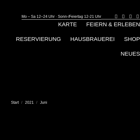
Mo – Sa 12–24 Uhr · Sonn-/Feiertag 12-21 Uhr
E-
Faceb
Ins
Mail
page
pag
KARTE
FEIERN & ERLEBEN
page
opens
ope
opens
in
in
i
in
new
ne
RESERVIERUNG
HAUSBRAUEREI
SHOP
new
windo
win
window
NEUES
Sie befinden sich hier:
Start
2021
Juni