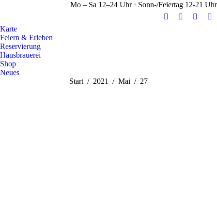
Mo – Sa 12–24 Uhr · Sonn-/Feiertag 12-21 Uhr
E-
Facebook
Instag
Y
Karte
Mail
page
page
pa
Feiern & Erleben
page
opens
opens
op
Reservierung
opens
in
in
in
Hausbrauerei
Shop
in
new
new
n
Neues
new
window
windo
w
Sie befinden sich hier:
Start
2021
Mai
27
window